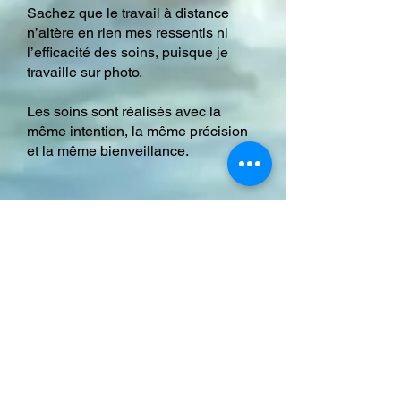
Sachez que le travail à distance
n’altère en rien mes ressentis ni
l’efficacité des soins, puisque je
travaille sur photo.
Les soins sont réalisés avec la
même intention, la même précision
et la même bienveillance.