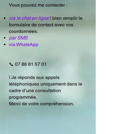
Vous pouvez me contacter :
via le chat en ligne
! bien remplir le
formulaire de contact avec vos
coordonnées.
par SMS
via WhatsApp
📞
07 86 81 57 01
ℹ️ Je réponds aux appels
téléphoniques uniquement dans le
cadre d’une consultation
programmée.
Merci de votre compréhension.