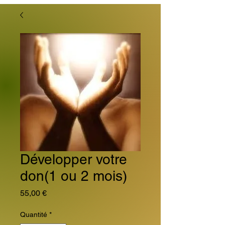
Développer votre
don(1 ou 2 mois)
Prix
55,00 €
Quantité
*