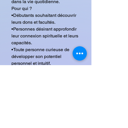
dans la vie quotidienne.
Pour qui ?
•Débutants souhaitant découvrir
leurs dons et facultés.
•Personnes désirant approfondir
leur connexion spirituelle et leurs
capacités.
•Toute personne curieuse de
développer son potentiel
personnel et intuitif.
Bénéfices :
•Prendre confiance en vos
capacités intuitives et spirituelles.
•Développer des facultés
concrètes pour mieux gérer votre
vie et vos décisions.
•Accéder à une guidance
personnelle et à une meilleure
connaissance de vous-même.