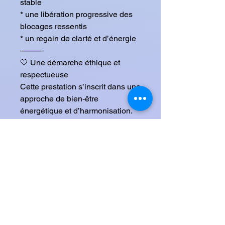
stable
* une libération progressive des
blocages ressentis
* un regain de clarté et d’énergie
⸻
🤍 Une démarche éthique et
respectueuse
Cette prestation s’inscrit dans une
approche de bien-être
énergétique et d’harmonisation.
Elle ne relève pas de la magie
noire et ne vise en aucun cas à
nuire à qui que ce soit.
Le travail est réalisé dans une
intention de libération,
d’apaisement et de rééquilibrage,
dans le respect du libre arbitre de
chacun.
⸻